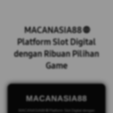
MACANASIA88 🌐
Platform Slot Digital
dengan Ribuan Pilihan
Game
MACANASIA88
MACANASIA88 🌐 Platform Slot Digital dengan