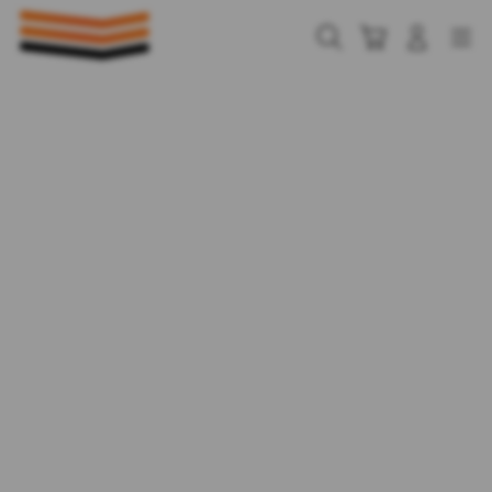
Skip
to
Cari
Troli
Login
Navigation
content