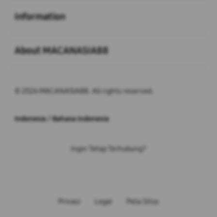
Buka
Information
Buka
About MACANASIA88
© 2026 MACANASIA88. All rights reserved.
Indonesia / Bahasa Indonesia
Ingin Tetap Terhubung?
Privasi
Legal
Peta Situs