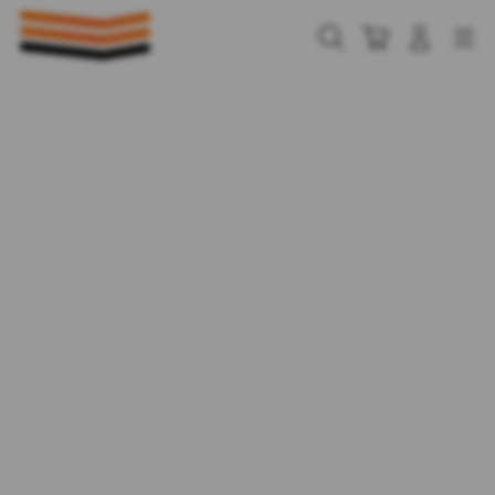
Skip
to
Cari
Troli
Login
Navigation
content