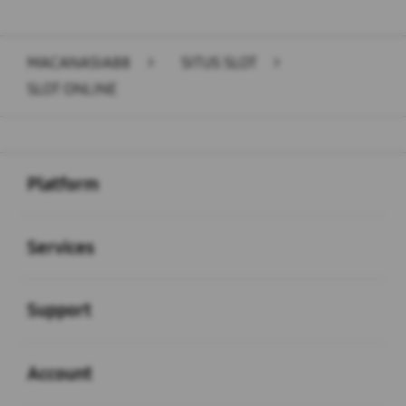
MACANASIA88
>
SITUS SLOT
>
SLOT ONLINE
Buka
Footer Navigation
Platform
Buka
Services
Buka
Support
Buka
Account