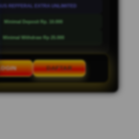
US REFFERAL EXTRA UNLIMITED
Minimal Deposit Rp. 10.000
Minimal Withdraw Rp 25.000
LOGIN
DAFTAR