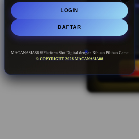
BON
LOGIN
DAFTAR
MACANASIA88 🌐 Platform Slot Digital dengan Ribuan Pilihan Game
© COPYRIGHT 2026 MACANASIA88