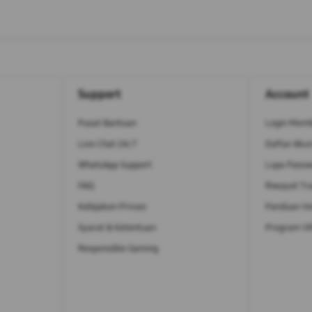
Support
Account
Pusat Bantuan
Login Mem
Live Chat 24/7
Daftar Aku
WhatsApp Support
Lupa Passw
FAQ
Riwayat Tr
Kebijakan Privasi
Panduan Ver
Syarat & Ketentuan
Program VI
Responsible Gaming