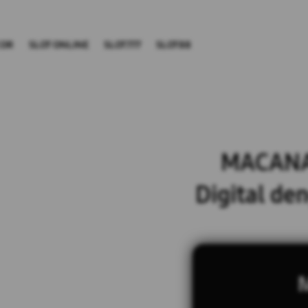
COR
SLOT ONLINE
SLOT777
SLOT88
MACANAS
Digital de